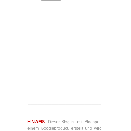
_______________________________
_______________________________
__
HINWEIS:
Dieser Blog ist mit Blogspot,
einem Googleprodukt, erstellt und wird