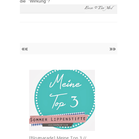
die "Wirkung"?
««
»»
[Blogparade] Meine Top 3 //