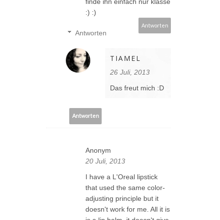
finde ihn einfach nur klasse
:) :)
Antworten
Antworten
TIAMEL
26 Juli, 2013
Das freut mich :D
Antworten
Anonym
20 Juli, 2013
I have a L'Oreal lipstick
that used the same color-
adjusting principle but it
doesn't work for me. All it is
is a lip balm, it doesn't give