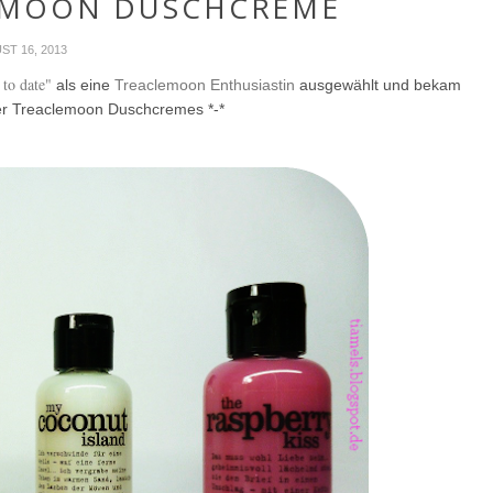
LEMOON DUSCHCREME
ST 16, 2013
 to date"
als eine
Treaclemoon Enthusiastin
ausgewählt und bekam
vier Treaclemoon Duschcremes *-*