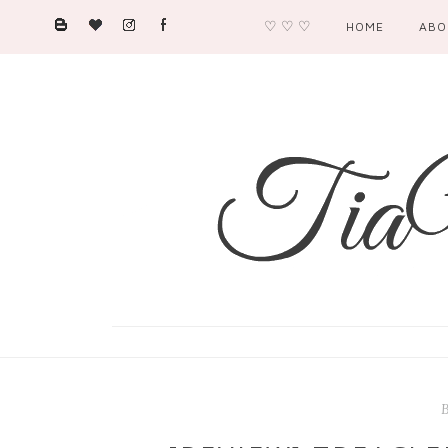
♡ ♡ ♡
HOME
ABO