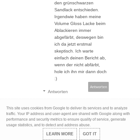
den grünschwarzen
Sandlack entschieden.
Irgendwie haben meine
Volume Gloss Lacke beim
Ablackieren immer
abgefärbt, deswegen bin
ich da jetzt erstmal
skeptisch. Ich warte
einfach deinen Bericht ab,
wenn der nicht abfärbt,
hole ich ihn mir dann doch
:)
Antworten
Antworten
TIAMEL
This site uses cookies from Google to deliver its services and to analyze
traffic. Your IP address and user-agent are shared with Google along with
26 September,
performance and security metrics to ensure quality of service, generate
2013
usage statistics, and to detect and address abuse.
Danke schön ♥
LEARN MORE
GOT IT