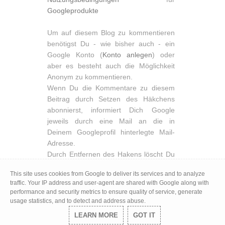
Googleprodukte
Um auf diesem Blog zu kommentieren
benötigst Du - wie bisher auch - ein
Google Konto (
Konto anlegen
) oder
aber es besteht auch die Möglichkeit
Anonym zu kommentieren.
Wenn Du die Kommentare zu diesem
Beitrag durch Setzen des Häkchens
abonnierst, informiert Dich Google
jeweils durch eine Mail an die in
Deinem Googleprofil hinterlegte Mail-
Adresse.
Durch Entfernen des Hakens löscht Du
Dein Abbonement und es wird Dir eine
This site uses cookies from Google to deliver its services and to analyze
entsprechende Vollzugsnachricht
traffic. Your IP address and user-agent are shared with Google along with
angezeigt. Du hast aber auch die
performance and security metrics to ensure quality of service, generate
Möglichkeit Dich in der Mail, die Dich
usage statistics, and to detect and address abuse.
über einen neuen Kommentar
LEARN MORE
GOT IT
informiert, über einen deutlichen Link