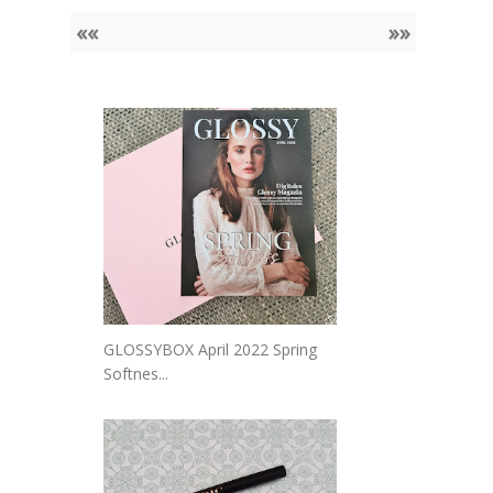
««
»»
GLOSSYBOX April 2022 Spring
Softnes...