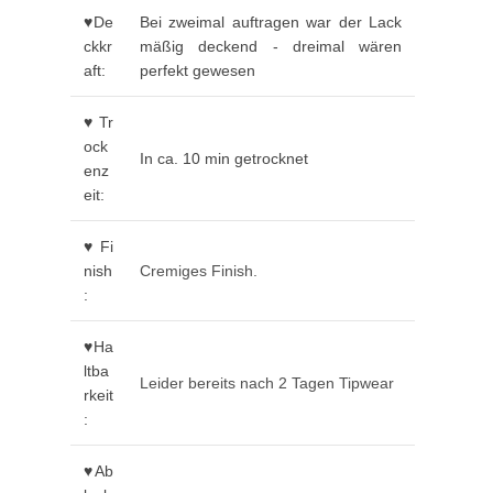
♥De
Bei zweimal auftragen war der Lack
ckkr
mäßig deckend - dreimal wären
aft:
perfekt gewesen
♥Tr
ock
In ca. 10 min getrocknet
enz
eit:
♥Fi
nish
Cremiges Finish.
:
♥Ha
ltba
Leider bereits nach 2 Tagen Tipwear
rkeit
:
♥Ab