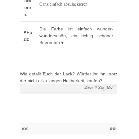
lack
Ganz einfach abzulackieren
iere
n:
Die Farbe ist einfach wunder-
♥Fa
wunderschön, ein richtig schöner
zit:
Beerenton ♥
Wie gefällt Euch der Lack? Würdet ihr ihn, trotz
der nicht allzu langen Haltbarkeit, kaufen?
««
»»