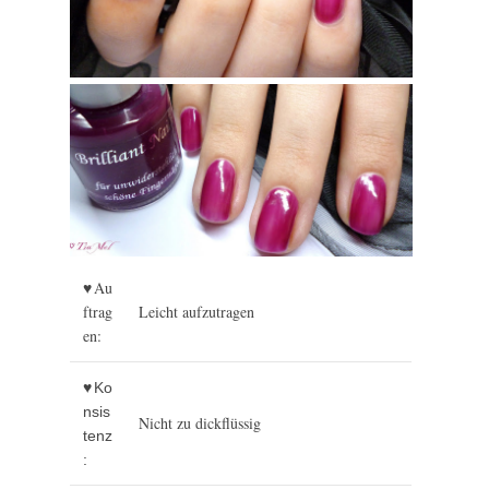
♥Au
ftrag
Leicht aufzutragen
en:
♥Ko
nsis
Nicht zu dickflüssig
tenz
: