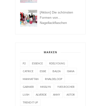
[Aktion] Die schönsten
Formen von...
Nagellackflaschen
MARKEN
P2
ESSENCE
RDELYOUNG
CATRICE
ESSIE
BALEA
ISANA
MANHATTAN
RIVALDELOOP
GARNIER
MISSLYN
YVES ROCHER
LUSH
ALVERDE
ANNY
ASTOR
TREND IT UP