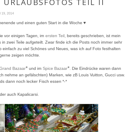
 URLAUBSFOTOS TEIL II
 19, 2014
ochenende und einen guten Start in die Woche ♥
ie vor einigen Tagen, im
ersten Teil
, bereits geschrieben, ist mein
n zwei Teile aufgeteilt. Zwar finde ich die Posts noch immer sehr
ab einfach zu viel Schönes und Neues, was ich auf Foto festhalten
 gerne zeigen möchte.
*
*
Grand Bazaar
und im
Spice Bazaar
. Die Eindrücke waren dann
(ich nehme an gefälschten) Marken, wie zB
Louis Vuitton, Gucci usw.
ds dann noch lecker Fisch essen *-*
er auch Kapalicarsi.