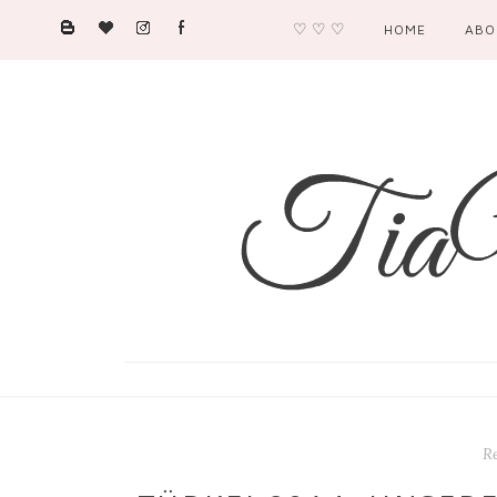
♡ ♡ ♡
HOME
ABO
Re