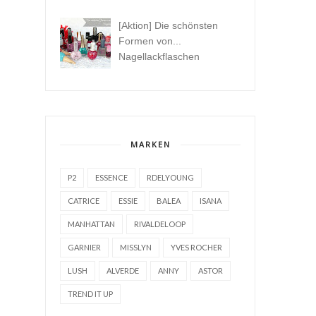
[Aktion] Die schönsten
Formen von...
Nagellackflaschen
MARKEN
P2
ESSENCE
RDELYOUNG
CATRICE
ESSIE
BALEA
ISANA
MANHATTAN
RIVALDELOOP
GARNIER
MISSLYN
YVES ROCHER
LUSH
ALVERDE
ANNY
ASTOR
TREND IT UP