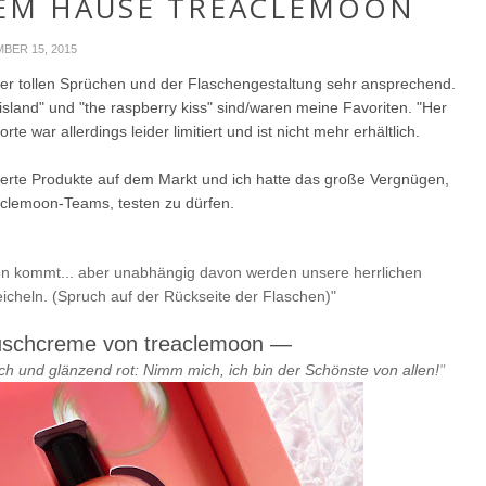
DEM HAUSE TREACLEMOON
BER 15, 2015
der tollen Sprüchen und der Flaschengestaltung sehr ansprechend.
 island" und "the raspberry kiss" sind/waren meine Favoriten. "Her
e war allerdings leider limitiert und ist nicht mehr erhältlich.
tierte Produkte auf dem Markt und ich hatte das große Vergnügen,
aclemoon-Teams, testen zu dürfen.
nen kommt... aber unabhängig davon werden unsere herrlichen
icheln. (Spruch auf der Rückseite der Flaschen)"
duschcreme von treaclemoon
—
sch und glänzend rot: Nimm mich, ich bin der Schönste von allen!
"