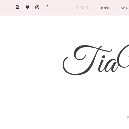
♡ ♡ ♡
HOME
ABO