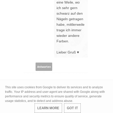
eine Weile, wo
ich sehr gern
schwarz auf den
Nägeln getragen
habe, mittlerweile
trage ich immer
wieder andere
Farben.
Lieber Gruß ♥
Antworten
SHELLY ABDALLAH
This site uses cookies from Google to deliver its services and to analyze
12 Juli, 2016
traffic. Your IP address and user-agent are shared with Google along with
performance and security metrics to ensure quality of service, generate
Ich hab den Nagellack
usage statistics, and to detect and address abuse.
auch Zuhause die Farbe
LEARN MORE
GOT IT
ist wirklich sehr schön.