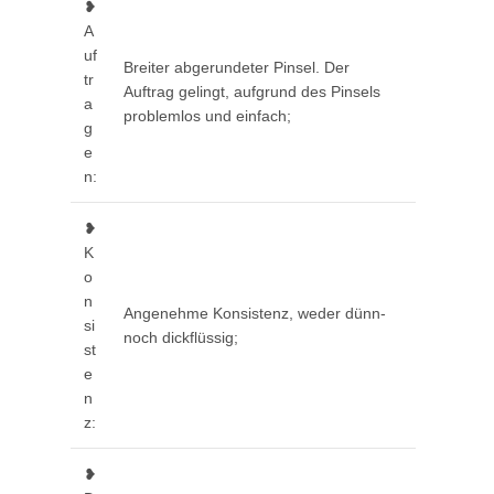
❥
A
uf
Breiter abgerundeter Pinsel. Der
tr
Auftrag gelingt, aufgrund des Pinsels
a
problemlos und einfach;
g
e
n:
❥
K
o
n
Angenehme Konsistenz, weder dünn-
si
noch dickflüssig;
st
e
n
z:
❥