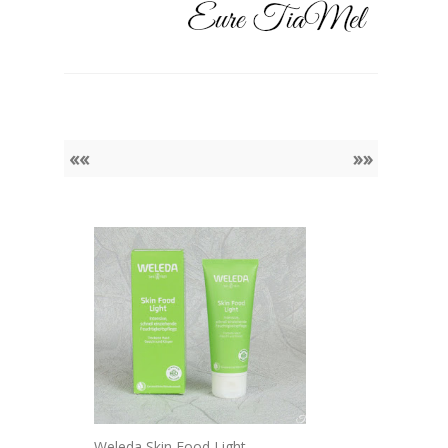
««
»»
Weleda Skin Food Light