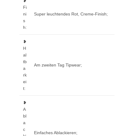
❥
Fi
ni
Super leuchtendes Rot, Creme-Finish;
s
h:
❥
H
al
tb
Am zweiten Tag Tipwear;
a
rk
ei
t:
❥
A
bl
a
c
Einfaches Ablackieren;