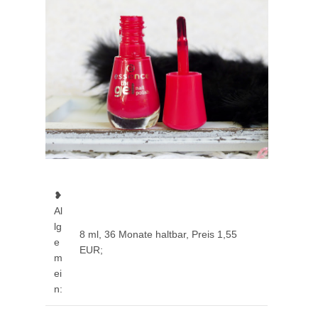
❥
Al
lg
8 ml, 36 Monate haltbar, Preis 1,55
e
EUR;
m
ei
n: