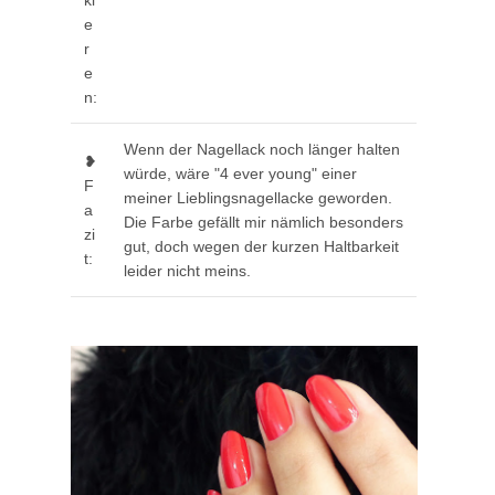
ki
e
r
e
n:
Wenn der Nagellack noch länger halten
❥
würde, wäre "4 ever young" einer
F
meiner Lieblingsnagellacke geworden.
a
Die Farbe gefällt mir nämlich besonders
zi
gut, doch wegen der kurzen Haltbarkeit
t:
leider nicht meins.