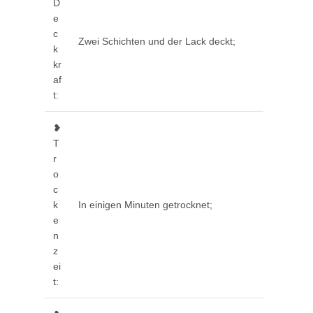
D
e
c
Zwei Schichten und der Lack deckt;
k
kr
af
t:
❥
T
r
o
c
k
In einigen Minuten getrocknet;
e
n
z
ei
t: