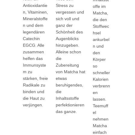
Antioxidantie
Stress zu
offe im
n, Vitaminen,
vergessen und
Matcha,
Mineralstoffe
sich voll und
die den
n und dem
ganz der
Stoffwec
legendären
Schönheit des
hsel
Catechin
Augenblicks
ankurbel
EGCG. Alle
hinzugeben.
n und
zusammen
Alleine schon
den
helfen das
die
Körper
Immunsyste
Zubereitung
so
m zu
von Matcha hat
schneller
stärken, freie
etwas
Kalorien
Radikale zu
beruhigendes,
verbrenn
binden und
die
en
die Haut zu
Inhaltsstoffe
lassen.
verjüngen.
perfektionieren
Teemuff
das ganze.
el
nehmen
Matcha
einfach