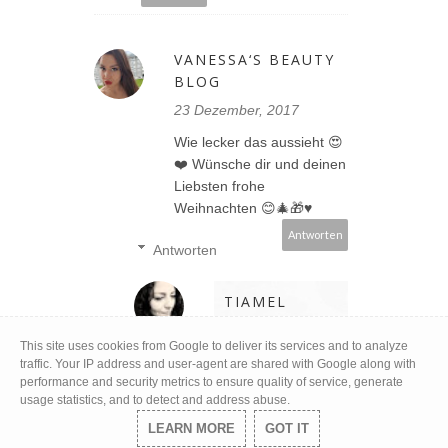
VANESSA‘S BEAUTY
BLOG
23 Dezember, 2017
Wie lecker das aussieht 😍
❤️ Wünsche dir und deinen
Liebsten frohe
Weihnachten 😊🎄🎁♥️
Antworten
Antworten
TIAMEL
27 Dezember,
This site uses cookies from Google to deliver its services and to analyze
2017
traffic. Your IP address and user-agent are shared with Google along with
performance and security metrics to ensure quality of service, generate
Danke schön, ich
usage statistics, and to detect and address abuse.
hoffe, du hattest
auch ein schönes
LEARN MORE
GOT IT