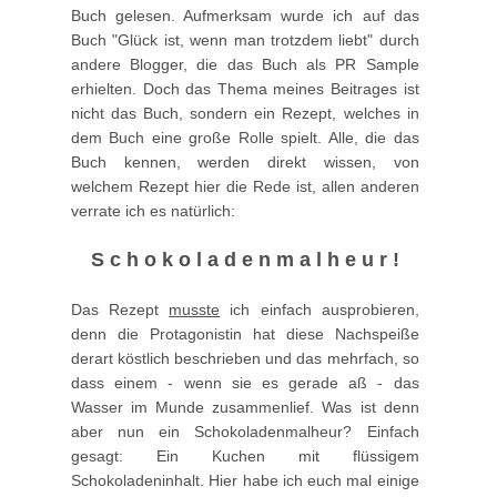
Buch gelesen. Aufmerksam wurde ich auf das
Buch "Glück ist, wenn man trotzdem liebt" durch
andere Blogger, die das Buch als PR Sample
erhielten. Doch das Thema meines Beitrages ist
nicht das Buch, sondern ein Rezept, welches in
dem Buch eine große Rolle spielt. Alle, die das
Buch kennen, werden direkt wissen, von
welchem Rezept hier die Rede ist, allen anderen
verrate ich es natürlich:
S c h o k o l a d e n m a l h e u r !
Das Rezept
musste
ich einfach ausprobieren,
denn die Protagonistin hat diese Nachspeiße
derart köstlich beschrieben und das mehrfach, so
dass einem - wenn sie es gerade aß - das
Wasser im Munde zusammenlief. Was ist denn
aber nun ein Schokoladenmalheur? Einfach
gesagt: Ein Kuchen mit flüssigem
Schokoladeninhalt. Hier habe ich euch mal einige