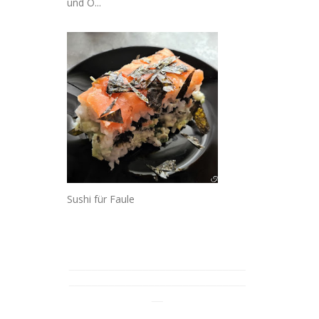
und O...
Sushi für Faule
_______________________________
_______________________________
__