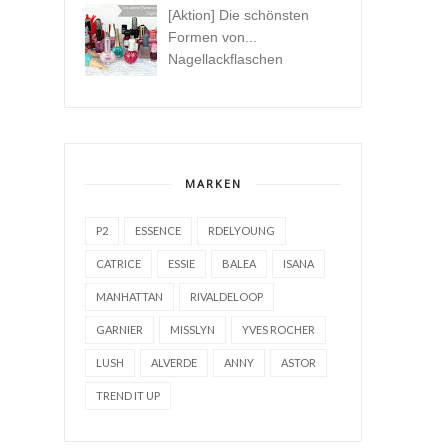
[Aktion] Die schönsten
Formen von...
Nagellackflaschen
MARKEN
P2
ESSENCE
RDELYOUNG
CATRICE
ESSIE
BALEA
ISANA
MANHATTAN
RIVALDELOOP
GARNIER
MISSLYN
YVES ROCHER
LUSH
ALVERDE
ANNY
ASTOR
TREND IT UP