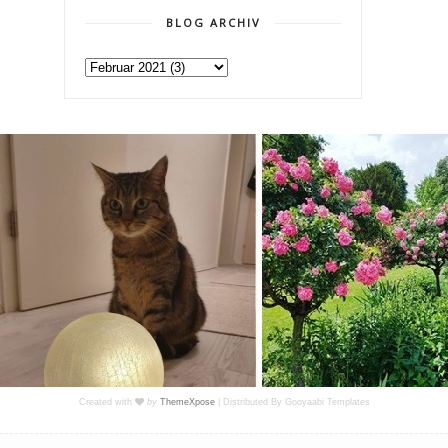
BLOG ARCHIV
Created with
by
ThemeXpose
| Distributed By
Gooyaabi Templates
Impressum
|
Datenschutz