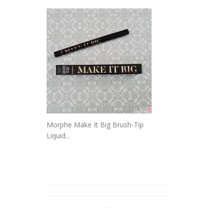
Morphe Make It Big Brush-Tip
Liquid...
_______________________________
_______________________________
__