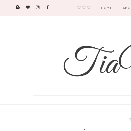
♡ ♡ ♡
HOME
ABO
R