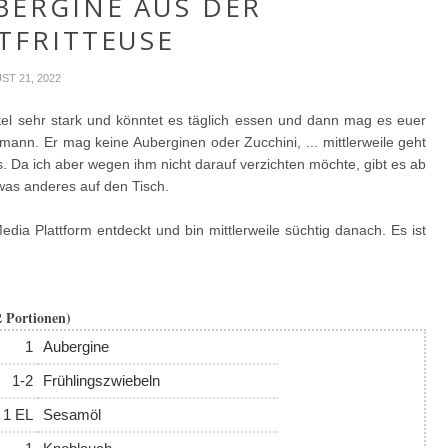
BERGINE AUS DER
TFRITTEUSE
ST 21, 2022
tel sehr stark und könntet es täglich essen und dann mag es euer
ann. Er mag keine Auberginen oder Zucchini, ... mittlerweile geht
. Da ich aber wegen ihm nicht darauf verzichten möchte, gibt es ab
was anderes auf den Tisch.
dia Plattform entdeckt und bin mittlerweile süchtig danach. Es ist
2 Portionen)
1
Aubergine
1-2
Frühlingszwiebeln
1 EL
Sesamöl