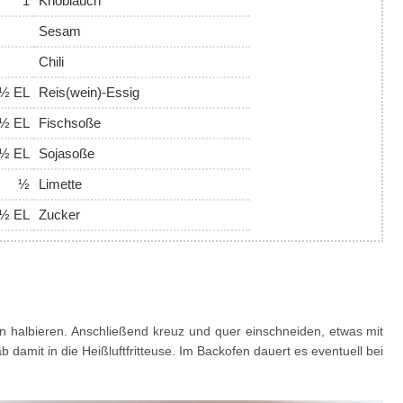
1
Knoblauch
Sesam
Chili
 ½ EL
Reis(wein)-Essig
 ½ EL
Fischsoße
 ½ EL
Sojasoße
½
Limette
EL
Zucker
 halbieren. Anschließend kreuz und quer einschneiden, etwas mit
damit in die Heißluftfritteuse. Im Backofen dauert es eventuell bei