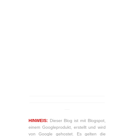
_______________________________
_______________________________
__
HINWEIS:
Dieser Blog ist mit Blogspot,
einem Googleprodukt, erstellt und wird
von Google gehostet. Es gelten die