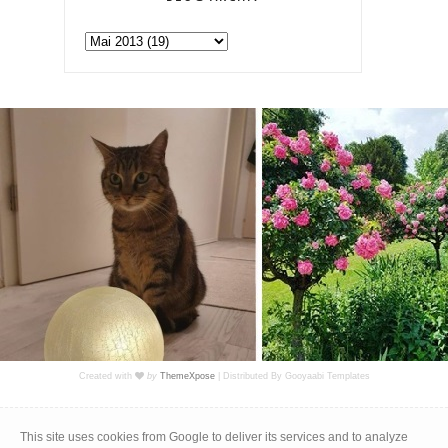
Created with
by
ThemeXpose
| Distributed By
Gooyaabi Templates
Impressum
|
Datenschutz
This site uses cookies from Google to deliver its services and to analyze