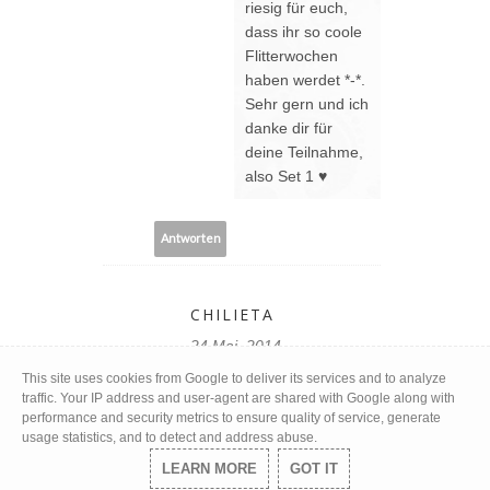
riesig für euch,
dass ihr so coole
Flitterwochen
haben werdet *-*.
Sehr gern und ich
danke dir für
deine Teilnahme,
also Set 1 ♥
Antworten
CHILIETA
24 Mai, 2014
This site uses cookies from Google to deliver its services and to analyze
Wow! Liebes das war echt
traffic. Your IP address and user-agent are shared with Google along with
ein tolles Gewinnspiel und
performance and security metrics to ensure quality of service, generate
ich hoffe, du hast eine
usage statistics, and to detect and address abuse.
ganz liebe Followerin
LEARN MORE
GOT IT
auslosen können, die sich