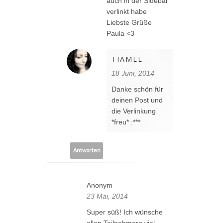
auch in der Sidebar
verlinkt habe
Liebste Grüße
Paula <3
TIAMEL
18 Juni, 2014
Danke schön für
deinen Post und
die Verlinkung
*freu* :***
Antworten
Anonym
23 Mai, 2014
Super süß! Ich wünsche
allen Teilnehmern viel