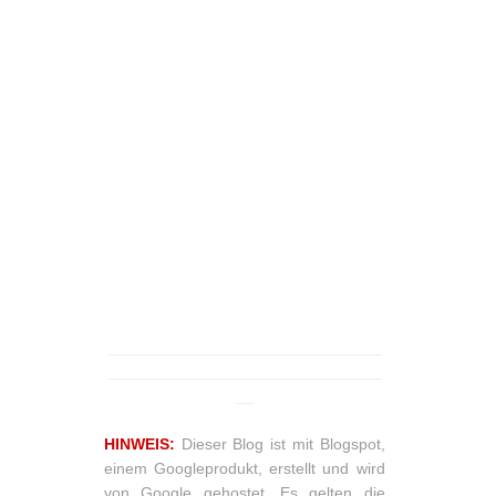
_______________________________
_______________________________
__
HINWEIS:
Dieser Blog ist mit Blogspot,
einem Googleprodukt, erstellt und wird
von Google gehostet. Es gelten die