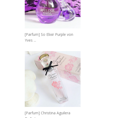
[Parfum] So Elixir Purple von
Yves ...
[Parfum] Christina Aguilera