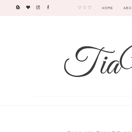
♡ ♡ ♡
HOME
ABO