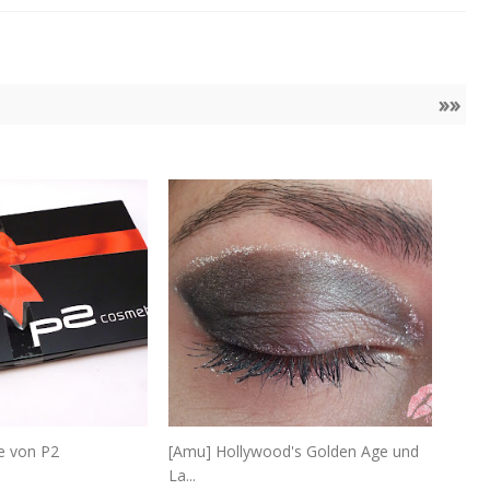
»»
te von P2
[Amu] Hollywood's Golden Age und
La...