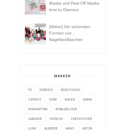
Maske und Peel-Off Maske
time to Glamour
[Aktion] Die schönsten
Formen von...
Nagellackflaschen
MARKEN
P2
ESSENCE
RDELYOUNG
CATRICE
ESSIE
BALEA
ISANA
MANHATTAN
RIVALDELOOP
GARNIER
MISSLYN
YVES ROCHER
LUSH
ALVERDE
ANNY
ASTOR