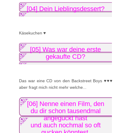
[04] Dein Lieblingsdessert?
Käsekuchen ♥
[05] Was war deine erste
gekaufte CD?
Das war eine CD von den Backstreet Boys ♥♥♥
aber fragt mich nicht mehr welche...
[06] Nenne einen Film, den
du dir schon tausendmal
angeguckt hast
und auch nochmal so oft
gucken könntest.