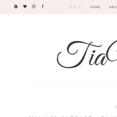
♡ ♡ ♡
HOME
ABO