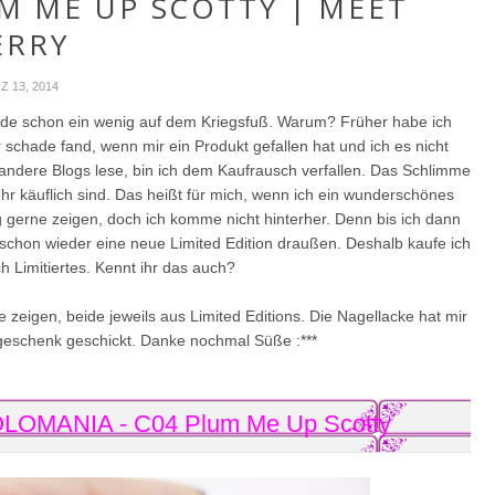
UM ME UP SCOTTY | MEET
ERRY
Z 13, 2014
 beide schon ein wenig auf dem Kriegsfuß. Warum? Früher habe ich
hr schade fand, wenn mir ein Produkt gefallen hat und ich es nicht
ndere Blogs lese, bin ich dem Kaufrausch verfallen. Das Schlimme
ehr käuflich sind. Das heißt für mich, wenn ich ein wunderschönes
nig gerne zeigen, doch ich komme nicht hinterher. Denn bis ich dann
 schon wieder eine neue Limited Edition draußen. Deshalb kaufe ich
h Limitiertes. Kennt ihr das auch?
zeigen, beide jeweils aus Limited Editions. Die Nagellacke hat mir
geschenk geschickt. Danke nochmal Süße :***
LOMANIA - C04 Plum Me Up Scotty