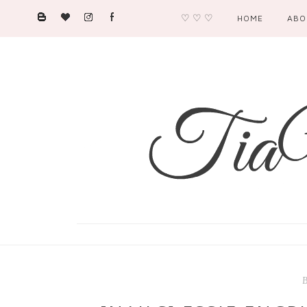
♡ ♡ ♡
HOME
ABO