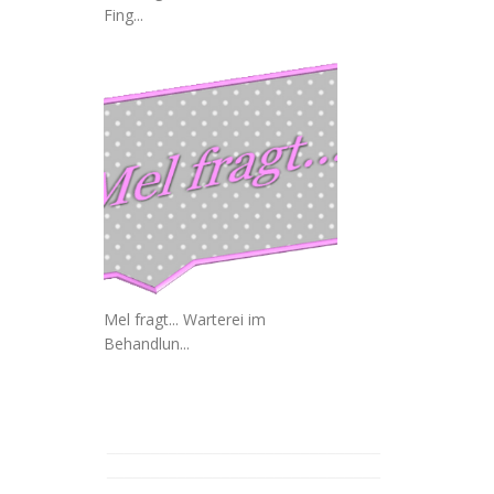
Fing...
Mel fragt... Warterei im
Behandlun...
_______________________________
_______________________________
__