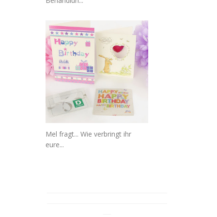
Behandlun...
Mel fragt... Wie verbringt ihr
eure...
_______________________________
_______________________________
__