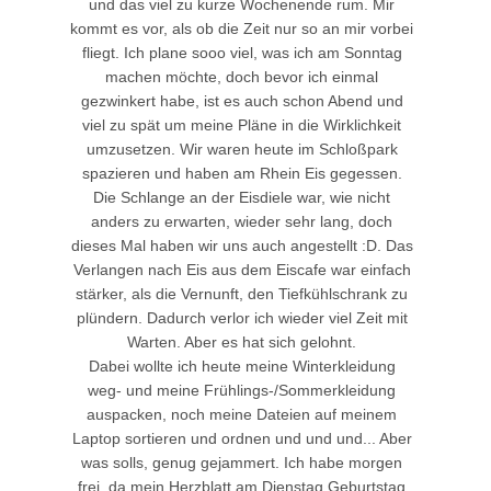
und das viel zu kurze Wochenende rum. Mir
kommt es vor, als ob die Zeit nur so an mir vorbei
fliegt. Ich plane sooo viel, was ich am Sonntag
machen möchte, doch bevor ich einmal
gezwinkert habe, ist es auch schon Abend und
viel zu spät um meine Pläne in die Wirklichkeit
umzusetzen. Wir waren heute im Schloßpark
spazieren und haben am Rhein Eis gegessen.
Die Schlange an der Eisdiele war, wie nicht
anders zu erwarten, wieder sehr lang, doch
dieses Mal haben wir uns auch angestellt :D. Das
Verlangen nach Eis aus dem Eiscafe war einfach
stärker, als die Vernunft, den Tiefkühlschrank zu
plündern. Dadurch verlor ich wieder viel Zeit mit
Warten. Aber es hat sich gelohnt.
Dabei wollte ich heute meine Winterkleidung
weg- und meine Frühlings-/Sommerkleidung
auspacken, noch meine Dateien auf meinem
Laptop sortieren und ordnen und und und... Aber
was solls, genug gejammert. Ich habe morgen
frei, da mein Herzblatt am Dienstag Geburtstag