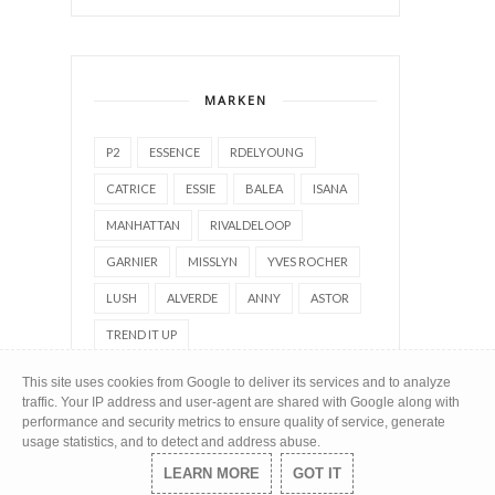
MARKEN
P2
ESSENCE
RDELYOUNG
CATRICE
ESSIE
BALEA
ISANA
MANHATTAN
RIVALDELOOP
GARNIER
MISSLYN
YVES ROCHER
LUSH
ALVERDE
ANNY
ASTOR
TREND IT UP
This site uses cookies from Google to deliver its services and to analyze
traffic. Your IP address and user-agent are shared with Google along with
performance and security metrics to ensure quality of service, generate
usage statistics, and to detect and address abuse.
BLOG ARCHIV
LEARN MORE
GOT IT