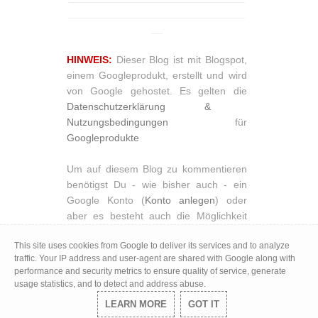
_______________________________
__
HINWEIS:
Dieser Blog ist mit Blogspot,
einem Googleprodukt, erstellt und wird
von Google gehostet. Es gelten die
Datenschutzerklärung &
Nutzungsbedingungen
für
Googleprodukte
Um auf diesem Blog zu kommentieren
benötigst Du - wie bisher auch - ein
Google Konto (
Konto anlegen
) oder
aber es besteht auch die Möglichkeit
Anonym zu kommentieren.
This site uses cookies from Google to deliver its services and to analyze
Wenn Du die Kommentare zu diesem
traffic. Your IP address and user-agent are shared with Google along with
Beitrag durch Setzen des Häkchens
performance and security metrics to ensure quality of service, generate
abonnierst, informiert Dich Google
usage statistics, and to detect and address abuse.
jeweils durch eine Mail an die in
LEARN MORE
GOT IT
Deinem Googleprofil hinterlegte Mail-