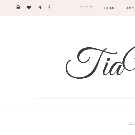
♡ ♡ ♡
HOME
ABO
AL