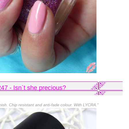
- Isn`t she precious?
finish. Chip resistant and anti-fade colour. With LYCRA."