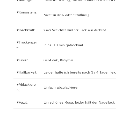
♥Konsistenz
Nicht zu dick- oder dünnflüssig
:
Zwei Schichten und der Lack war deckend
♥Deckkraft:
♥Trockenzei
In ca. 10 min getrocknet
t:
Gel-Look, Babyrosa
♥Finish:
♥Haltbarkeit:
Leider hatte ich bereits nach 3 / 4 Tagen lei
♥Ablackiere
Einfach abzulackieren
n:
♥Fazit:
Ein schönes Rosa, leider hält der Nagellack