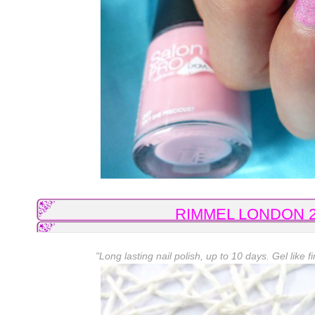
RIMMEL LONDON 247 
"Long lasting nail polish, up to 10 days. Gel like 