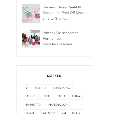
[Review] Balea Peel-Off
Maske und Peel-Off Maske
time to Glamour
[Aktion] Die schönsten
Formen von...
Nagellackflaschen
MARKEN
P2
ESSENCE
RDELYOUNG
CATRICE
ESSIE
BALEA
ISANA
MANHATTAN
RIVALDELOOP
GARNIER
MISSLYN
YVES ROCHER