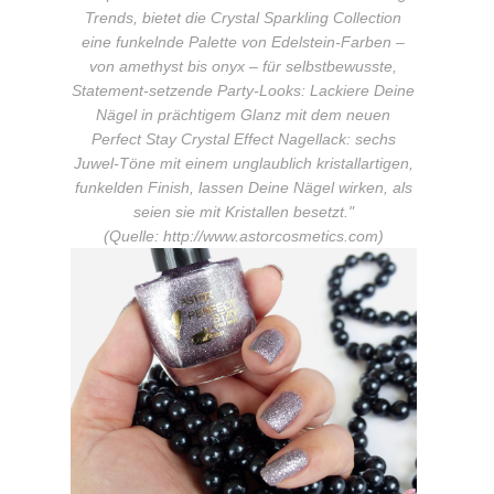
Trends, bietet die Crystal Sparkling Collection
eine funkelnde Palette von Edelstein-Farben –
von amethyst bis onyx – für selbstbewusste,
Statement-setzende Party-Looks: Lackiere Deine
Nägel in prächtigem Glanz mit dem neuen
Perfect Stay Crystal Effect Nagellack: sechs
Juwel-Töne mit einem unglaublich kristallartigen,
funkelden Finish, lassen Deine Nägel wirken, als
seien sie mit Kristallen besetzt."
(Quelle: http://www.astorcosmetics.com)