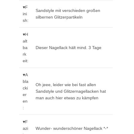
♥F
Sandstyle mit verschieden großen
ini
silbernen Glitzerpartikeln
sh:
♥H
alt
ba
Dieser Nagellack hält mind. 3 Tage
rk
eit:
♥A
bla
Oh jeee, leider wie bei fast allen
cki
Sandstyle und Glitzernagellacken hat
er
man auch hier etwas zu kämpfen
en
:
♥F
azi
Wunder- wunderschöner Nagellack *-*