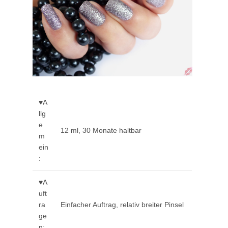
♥A
llg
e
12 ml, 30 Monate haltbar
m
ein
:
♥A
uft
ra
Einfacher Auftrag, relativ breiter Pinsel
ge
n: