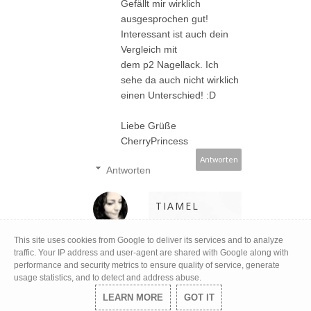
Gefällt mir wirklich
ausgesprochen gut!
Interessant ist auch dein
Vergleich mit
dem p2 Nagellack. Ich
sehe da auch nicht wirklich
einen Unterschied! :D
Liebe Grüße
CherryPrincess
Antworten
Antworten
TIAMEL
20 Februar, 2015
This site uses cookies from Google to deliver its services and to analyze
Jaa schön oder *-
traffic. Your IP address and user-agent are shared with Google along with
* der Unterschied
performance and security metrics to ensure quality of service, generate
ist wirklich
usage statistics, and to detect and address abuse.
minimal hihihi..
LEARN MORE
GOT IT