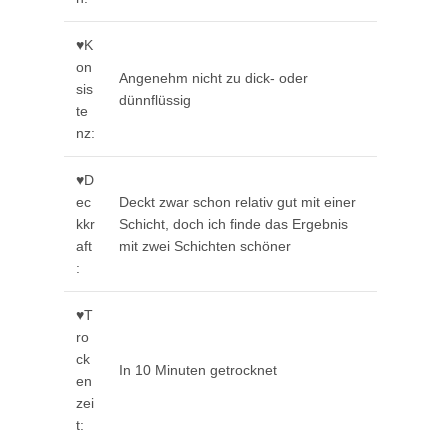
♥K
on
Angenehm nicht zu dick- oder
sis
dünnflüssig
te
nz:
♥D
ec
Deckt zwar schon relativ gut mit einer
kkr
Schicht, doch ich finde das Ergebnis
aft
mit zwei Schichten schöner
:
♥T
ro
ck
In 10 Minuten getrocknet
en
zei
t: