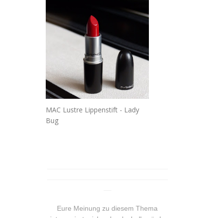
MAC Lustre Lippenstift - Lady
Bug
_______________________________
_______________________________
__
Eure Meinung zu diesem Thema