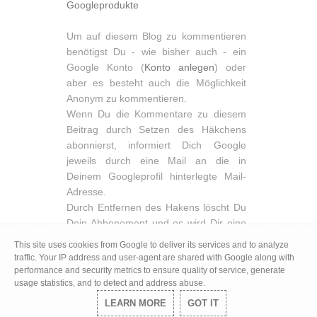
Googleprodukte
Um auf diesem Blog zu kommentieren
benötigst Du - wie bisher auch - ein
Google Konto (
Konto anlegen
) oder
aber es besteht auch die Möglichkeit
Anonym zu kommentieren.
Wenn Du die Kommentare zu diesem
Beitrag durch Setzen des Häkchens
abonnierst, informiert Dich Google
jeweils durch eine Mail an die in
Deinem Googleprofil hinterlegte Mail-
Adresse.
Durch Entfernen des Hakens löscht Du
Dein Abbonement und es wird Dir eine
entsprechende Vollzugsnachricht
This site uses cookies from Google to deliver its services and to analyze
angezeigt. Du hast aber auch die
traffic. Your IP address and user-agent are shared with Google along with
Möglichkeit Dich in der Mail, die Dich
performance and security metrics to ensure quality of service, generate
usage statistics, and to detect and address abuse.
über einen neuen Kommentar
informiert, über einen deutlichen Link
LEARN MORE
GOT IT
wieder abzumelden.