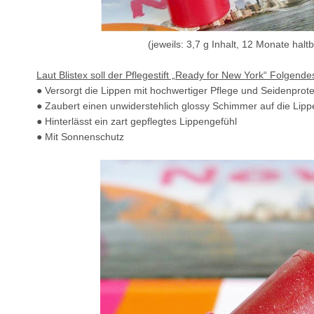
(jeweils: 3,7 g Inhalt, 12 Monate halt
Laut Blistex soll der Pflegestift „Ready for New York“ Folgende
●
Versorgt die Lippen mit hochwertiger Pflege und Seidenprot
●
Zaubert einen unwiderstehlich glossy Schimmer auf die Lipp
●
Hinterlässt ein zart gepflegtes Lippengefühl
●
Mit Sonnenschutz