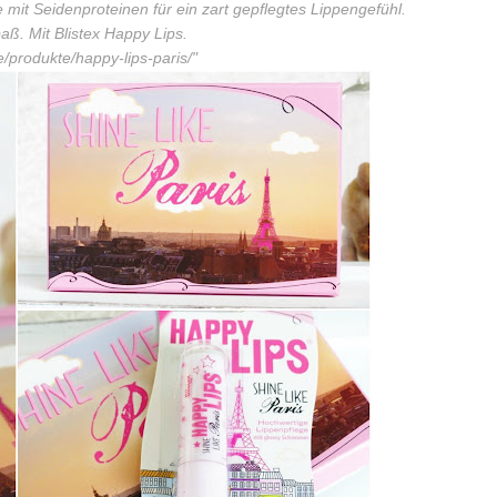
 mit Seidenproteinen für ein zart gepflegtes Lippengefühl.
ß. Mit Blistex Happy Lips.
de/produkte/happy-lips-paris/
"