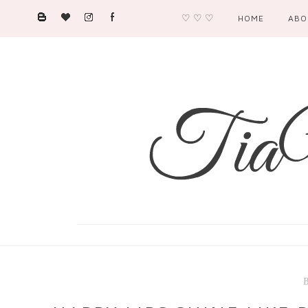
♡ ♡ ♡
HOME
ABO