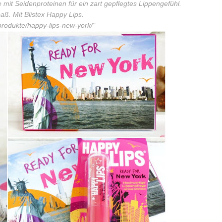
 mit Seidenproteinen für ein zart gepflegtes Lippengefühl.
ß. Mit Blistex Happy Lips.
/produkte/happy-lips-new-york/"