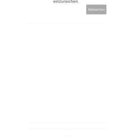
einzureichen.
Antworten
_______________________________
_______________________________
__