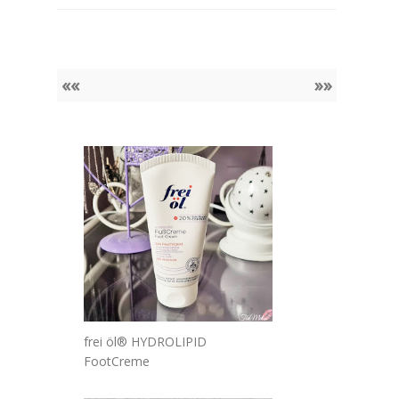
««
»»
frei öl® HYDROLIPID
FootCreme