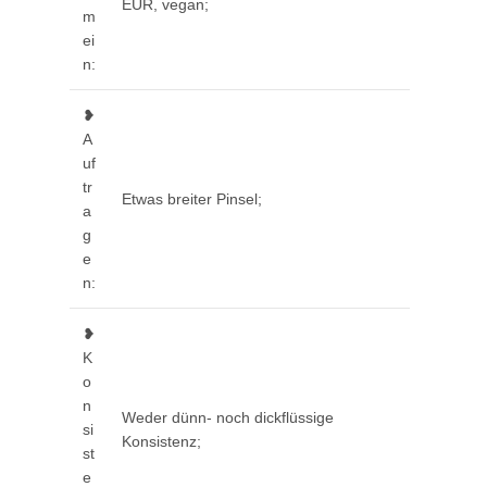
EUR, vegan;
m
ei
n:
❥
A
uf
tr
Etwas breiter Pinsel;
a
g
e
n:
❥
K
o
n
Weder dünn- noch dickflüssige
si
Konsistenz;
st
e