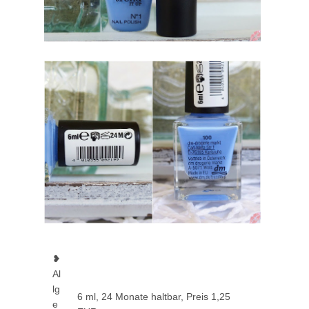
❥
Al
lg
6 ml, 24 Monate haltbar, Preis 1,25
e