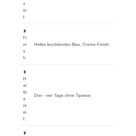
z
ei
t:
❥
Fi
ni
Helles leuchtendes Blau, Creme-Finish;
s
h:
❥
H
al
tb
Drei - vier Tage ohne Tipwear;
a
rk
ei
t:
❥