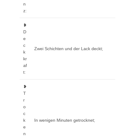
n
z:
❥
D
e
c
Zwei Schichten und der Lack deckt;
k
kr
af
t:
❥
T
r
o
c
k
In wenigen Minuten getrocknet;
e
n