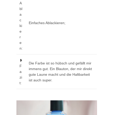
A
bl
a
c
Einfaches Ablackieren;
ki
e
r
e
n:
❥
Die Farbe ist so hübsch und gefällt mir
F
immens gut. Ein Blauton, der mir direkt
a
gute Laune macht und die Haltbarkeit
zi
ist auch super.
t: