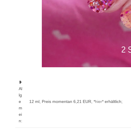
❥
Al
lg
e
12 ml, Preis momentan 6,21 EUR, *
hier
* erhältlich;
m
ei
n: