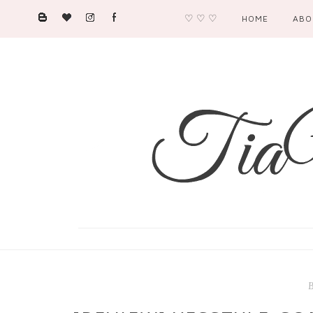
♡ ♡ ♡
HOME
ABO