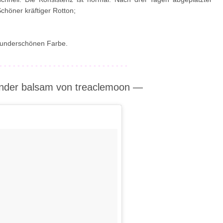
chöner kräftiger Rotton;
 wunderschönen Farbe.
- - - - - - - - - - - - - - - - - - - - - - - - - - - - -
gender balsam von treaclemoon
—