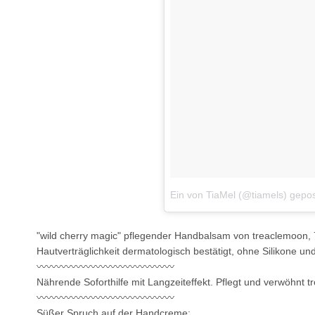
Ein von TiaMel (@tiamels) gepo
"wild cherry magic" pflegender Handbalsam von treaclemoon, 
Hautverträglichkeit dermatologisch bestätigt, ohne Silikone u
〰〰〰〰〰〰〰〰〰〰〰〰〰〰
Nährende Soforthilfe mit Langzeiteffekt. Pflegt und verwöhnt 
〰〰〰〰〰〰〰〰〰〰〰〰〰〰
Süßer Spruch auf der Handcreme: