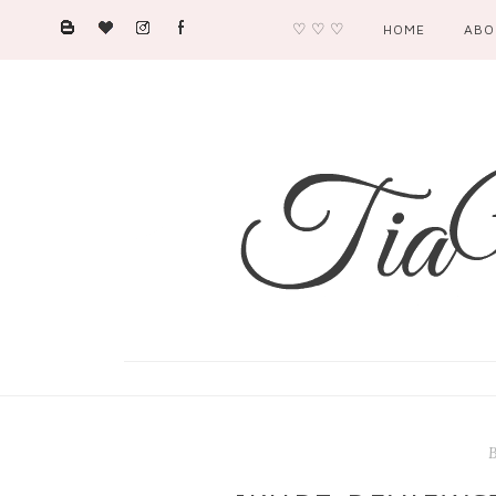
♡ ♡ ♡
HOME
ABO