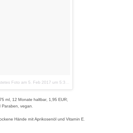
stetes Foto
am
5. Feb 2017 um 5:31 Uhr
75 ml, 12 Monate haltbar, 1,95 EUR;
nd Paraben, vegan.
trockene Hände mit Aprikosenöl und Vitamin E.