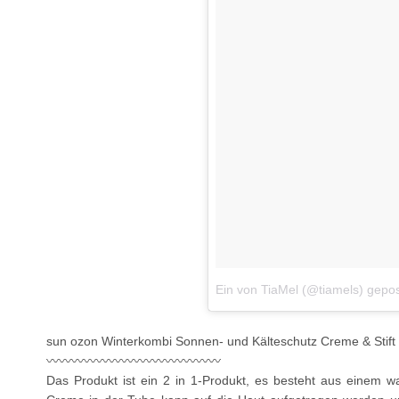
Ein von TiaMel (@tiamels) gepo
sun ozon Winterkombi Sonnen- und Kälteschutz Creme & Stift L
〰〰〰〰〰〰〰〰〰〰〰〰〰〰
Das Produkt ist ein 2 in 1-Produkt, es besteht aus einem wa