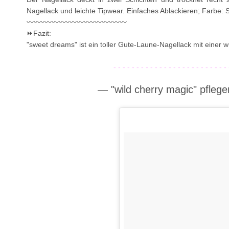
Nagellack und leichte Tipwear. Einfaches Ablackieren; Farbe: S
〰〰〰〰〰〰〰〰〰〰〰〰〰〰
⏩Fazit:
"sweet dreams" ist ein toller Gute-Laune-Nagellack mit einer
- - - - - - - - - - - - - - - - - - - - - - - - - 
— "wild cherry magic" pfle