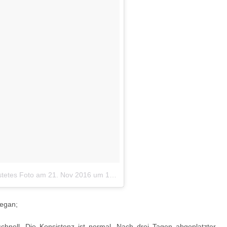
stetes Foto
am
21. Nov 2016 um 10:20 Uhr
vegan;
chnell. Die Konsistenz ist normal. Nach drei Tagen abgeplatzter