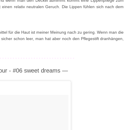
 und wenn man den Deckel abnimmt kommt eine Lippenpflege zum
 einen relativ neutralen Geruch. Die Lippen fühlen sich nach dem
ttel für die Haut ist meiner Meinung nach zu gering. Wenn man die
icher schon leer, man hat aber noch den Pflegestift dranhängen,
- - - - - - - - - - - - - - - - - - - - - - - - - - - - -
lour - #06 sweet dreams
—