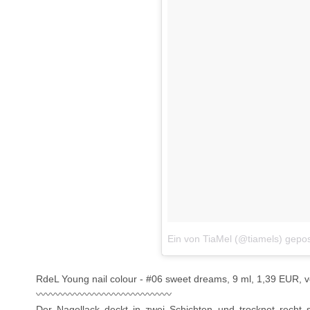
Ein von TiaMel (@tiamels) gepo
RdeL Young nail colour - #06 sweet dreams, 9 ml, 1,39 EUR, 
〰〰〰〰〰〰〰〰〰〰〰〰〰〰
Der Nagellack deckt in zwei Schichten und trocknet recht s