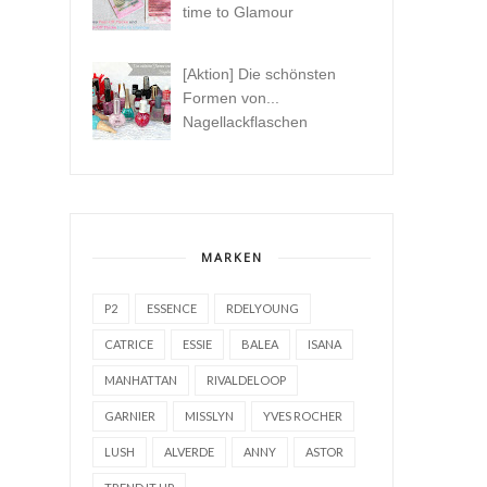
time to Glamour
[Aktion] Die schönsten
Formen von...
Nagellackflaschen
MARKEN
P2
ESSENCE
RDELYOUNG
CATRICE
ESSIE
BALEA
ISANA
MANHATTAN
RIVALDELOOP
GARNIER
MISSLYN
YVES ROCHER
LUSH
ALVERDE
ANNY
ASTOR