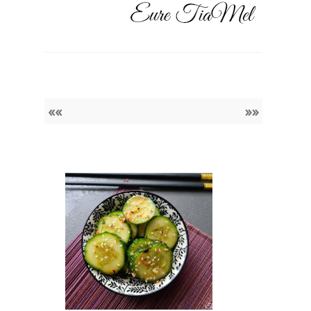
««
»»