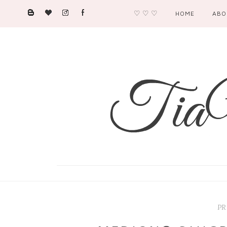
♡ ♡ ♡
HOME
ABO
PR