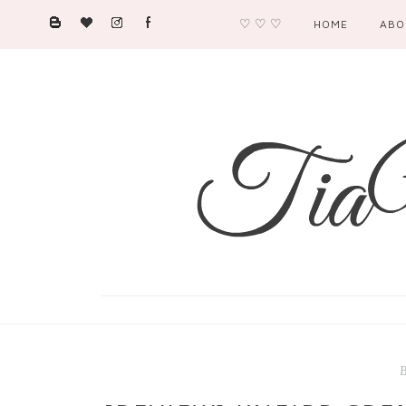
♡ ♡ ♡
HOME
ABO