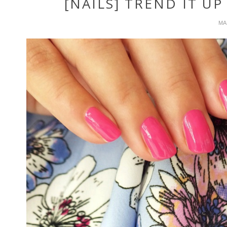
[NAILS] TREND IT UP
MAI