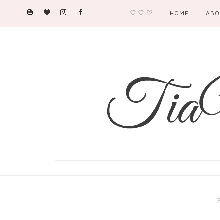
♡ ♡ ♡
HOME
ABO