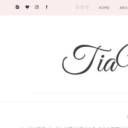
♡ ♡ ♡
HOME
ABO