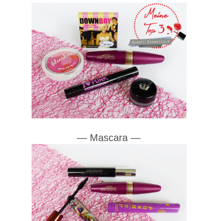
—
Mascara
—