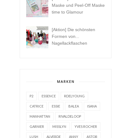
Maske und Peel-Off Maske
time to Glamour
[Aktion] Die schönsten
Formen von...
Nagellackflaschen
MARKEN
P2
ESSENCE
RDELYOUNG
CATRICE
ESSIE
BALEA
ISANA
MANHATTAN
RIVALDELOOP
GARNIER
MISSLYN
YVES ROCHER
LUSH
ALVERDE
ANNY
ASTOR