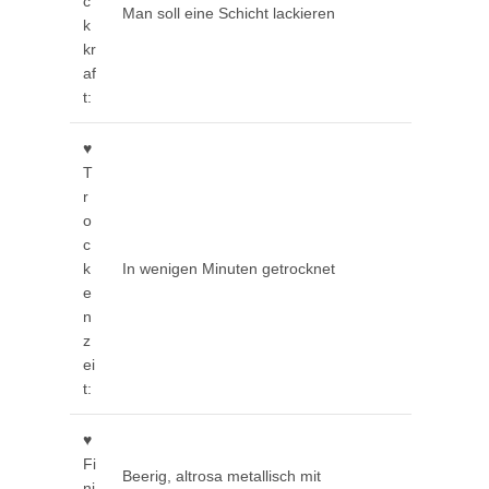
c
Man soll eine Schicht lackieren
k
kr
af
t:
♥
T
r
o
c
k
In wenigen Minuten getrocknet
e
n
z
ei
t:
♥
Fi
Beerig, altrosa metallisch mit
ni