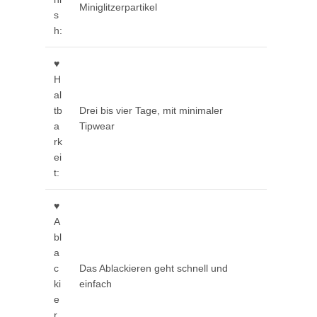
Miniglitzerpartikel
s
h:
♥
H
al
tb
Drei bis vier Tage, mit minimaler
a
Tipwear
rk
ei
t:
♥
A
bl
a
c
Das Ablackieren geht schnell und
ki
einfach
e
r