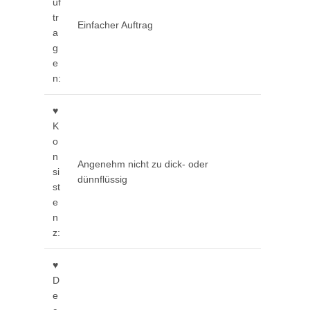
uf
tr
Einfacher Auftrag
a
g
e
n:
♥
K
o
n
Angenehm nicht zu dick- oder
si
dünnflüssig
st
e
n
z:
♥
D
e