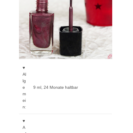
♥
Al
lg
e
9 ml, 24 Monate haltbar
m
ei
n:
♥
A