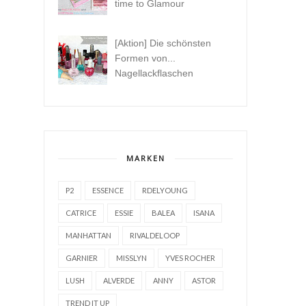
time to Glamour
[Aktion] Die schönsten
Formen von...
Nagellackflaschen
MARKEN
P2
ESSENCE
RDELYOUNG
CATRICE
ESSIE
BALEA
ISANA
MANHATTAN
RIVALDELOOP
GARNIER
MISSLYN
YVES ROCHER
LUSH
ALVERDE
ANNY
ASTOR
TREND IT UP