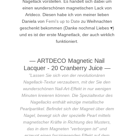
Nagellack vorstellen. Es handelt sich dabei um
einen wunderschönen magnetischen Lack von
Artdeco. Diesen habe ich von meiner lieben
Daniela von
Femi's up to
Date
zu Weihnachten
geschenkt bekommen (Danke nochmal Liebes ♥)
und es ist der erste Magnetlack, der auch wirklich
funktioniert.
—
ARTDECO Magnetic Nail
Lacquer - 20 Cranberry Juice
—
"
Lassen Sie sich von der revolutionären
Nagellack-Textur verzaubern, mit der Sie den
wunderschönen Nail-Art-Effekt in nur wenigen
Minuten kreieren können. Die Spezialtextur des
Nagellacks enthält winzige metallische
Pearlpartikel. Befindet sich der Magnet über dem
Nagel, bewegt sich der spezielle Pearl mittels
magnetischer Kräfte in Richtung des Musters,
das in dem Magneten "verborgen ist" und
erzeugt einen faszinierenden Effekt auf dem