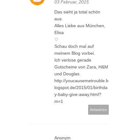
03 Februar, 2015
Das sieht ja total schön
aus.
Alles Liebe aus München,
Elisa
♡
Schau doch mal auf
meinem Blog vorbei.
Ich verlose gerade
Gutscheine von Zara, H&M
und Douglas.
http://youcausemetrouble.b
logspot.de/2015/01/birthda
y-baby-give-away.html?
m=1
Antworten
Anonym