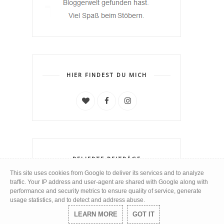
HIER FINDEST DU MICH
BELIEBTE BEITRÄGE
This site uses cookies from Google to deliver its services and to analyze
traffic. Your IP address and user-agent are shared with Google along with
[Review] Balea Peel-Off
performance and security metrics to ensure quality of service, generate
Maske und Peel-Off Maske
usage statistics, and to detect and address abuse.
time to Glamour
LEARN MORE
GOT IT