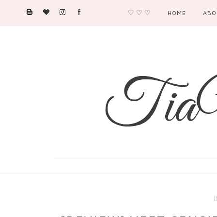
♡ ♡ ♡
HOME
ABO