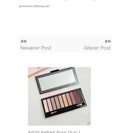
persönliche Meinung dar!
««
»»
Neuerer Post
Älterer Post
AVON Radiant Rose 10-in-1