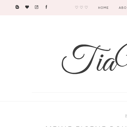
♡ ♡ ♡
HOME
ABO