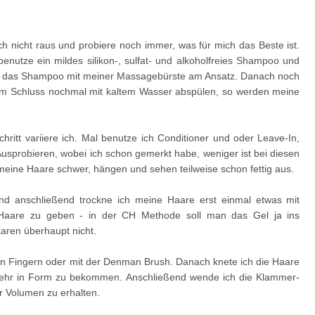
ch nicht raus und probiere noch immer, was für mich das Beste ist.
utze ein mildes silikon-, sulfat- und alkoholfreies Shampoo und
re das Shampoo mit meiner Massagebürste am Ansatz. Danach noch
zum Schluss nochmal mit kaltem Wasser abspülen, so werden meine
ritt variiere ich. Mal benutze ich Conditioner und oder Leave-In,
sprobieren, wobei ich schon gemerkt habe, weniger ist bei diesen
eine Haare schwer, hängen und sehen teilweise schon fettig aus.
nd anschließend trockne ich meine Haare erst einmal etwas mit
 Haare zu geben - in der CH Methode soll man das Gel ja ins
aaren überhaupt nicht.
en Fingern oder mit der Denman Brush. Danach knete ich die Haare
mehr in Form zu bekommen. Anschließend wende ich die Klammer-
 Volumen zu erhalten.