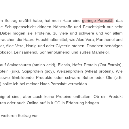
en Beitrag erzählt habe, hat mein Haar eine
geringe Porosität
, das
ne Schuppenschicht dringen Nährstoffe und Feuchtigkeit nur sehr
. Dabei mögen sie Proteine, zu viele und schwere und vor allem
 brauchen die Haare Feuchthaltemittel, wie Aloe Vera, Panthenol und
sser, Aloe Vera, Honig und oder Glycerin stehen. Daneben benötigen
zB Kokosöl, Leinsamenöl, Sonnenblumenöl und süßes Mandelöl.
uf Aminosäuren (amino acid), Elastin, Hafer Protein (Oat Extrakt),
otein (silk), Sojaprotein (soy), Weizenprotein (wheat protein). Wie
sowie filmbildende Produkte oder schwere Butter oder Öle (z.B.
) sollte ich bei meiner Haar-Porosität vermeiden.
ignet sind, aber auch keine Proteine enthalten. Ob ein Produkt
ren oder auch Online auf
Is It CG
in Erfahrung bringen.
 weiteren Beitrag vor.