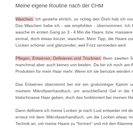
Meine eigene Routine nach der CHM
Waschen:
Ich gestehe ehrlich, so richtig den Dreh hab ich no
Das Waschen habe ich - wie empfohlen - übernommen. Ich ben
wasche im ersten Gang so 3 - 4 Min die Haare, bzw. massie
einmal, doch etwas kürzer, waschen. Mein Tipp, die Haare 
Locken schöner und glänzender, weil Frizz vermieden wird.
Pflegen, Entwirren, Definieren und Trocknen:
Beim zweiten Sch
manchmal aber auch keines von beiden. Da bin ich noch am Au
Produkten für mein Haar mehr. Wenn ich sie benutze werden m
Das Entwirren übernimmt bei mir ein grobzinkiger Kamm u
meinem Mikrofaserhandtuch, um anschließend Gel in die
klatschnasse Haar geben, doch das funktioniert bei meinen H
Dann definiere ich meine Locken je nach Lust entweder mit d
erneut mit dem Mikrofaserhandtuch, um die Locken etwas 
Technik an, um meine Haare zu "formen" und mit den Klammer