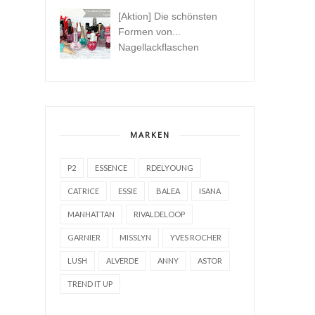
[Aktion] Die schönsten
Formen von...
Nagellackflaschen
MARKEN
P2
ESSENCE
RDELYOUNG
CATRICE
ESSIE
BALEA
ISANA
MANHATTAN
RIVALDELOOP
GARNIER
MISSLYN
YVES ROCHER
LUSH
ALVERDE
ANNY
ASTOR
TREND IT UP